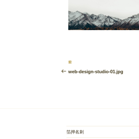
投
前
前
稿
の
web-design-studio-01.jpg
投
ナ
稿
ビ
ゲ
ー
シ
箔押名刺
ョ