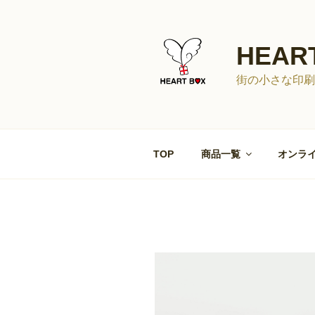
コ
ン
テ
HEAR
ン
ツ
街の小さな印刷
へ
ス
キ
ッ
TOP
商品一覧
オンライ
プ