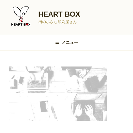
コ
ン
HEART BOX
テ
街の小さな印刷屋さん
ン
ツ
へ
メニュー
ス
キ
ッ
プ