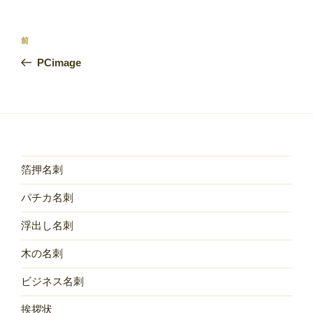
投
前
前
稿
の
PCimage
ナ
投
ビ
稿
ゲ
ー
シ
ョ
箔押名刺
ン
パチカ名刺
浮出し名刺
木の名刺
ビジネス名刺
挨拶状