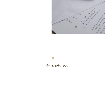
投
前
前
稿
の
aisatujyou
投
ナ
稿
ビ
ゲ
ー