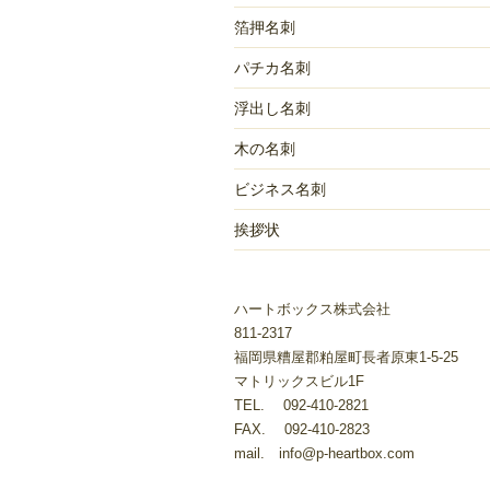
シ
箔押名刺
ョ
パチカ名刺
ン
浮出し名刺
木の名刺
ビジネス名刺
挨拶状
ハートボックス株式会社
811-2317
福岡県糟屋郡粕屋町長者原東1-5-25
マトリックスビル1F
TEL. 092-410-2821
FAX. 092-410-2823
mail. info@p-heartbox.com