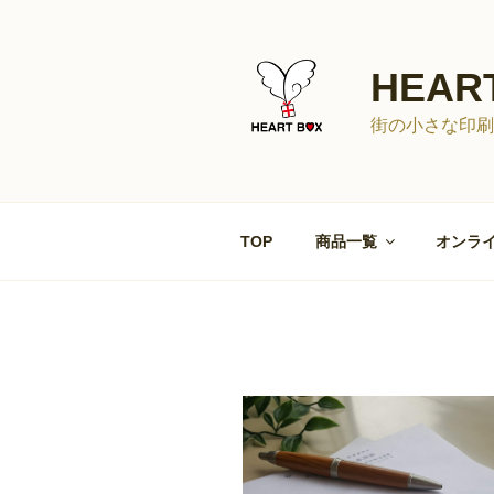
コ
ン
テ
HEAR
ン
ツ
街の小さな印刷
へ
ス
キ
ッ
TOP
商品一覧
オンライ
プ