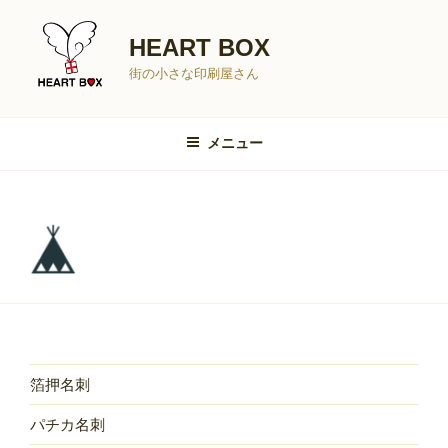
コ
ン
HEART BOX
テ
街の小さな印刷屋さん
ン
ツ
へ
メニュー
ス
キ
ッ
プ
箔押名刺
パチカ名刺