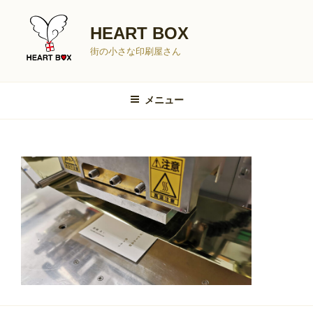
コ
ン
HEART BOX
テ
街の小さな印刷屋さん
ン
ツ
へ
メニュー
ス
キ
ッ
プ