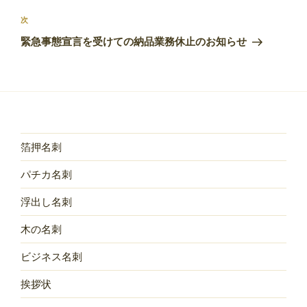
投
ビ
稿
次
次
ゲ
の
緊急事態宣言を受けての納品業務休止のお知らせ
投
ー
稿
シ
ョ
ン
箔押名刺
パチカ名刺
浮出し名刺
木の名刺
ビジネス名刺
挨拶状