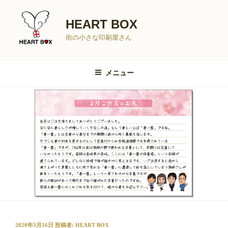
コ
ン
HEART BOX
テ
街の小さな印刷屋さん
ン
ツ
へ
メニュー
ス
キ
ッ
プ
投
2020年3月16日
投稿者:
HEART BOX