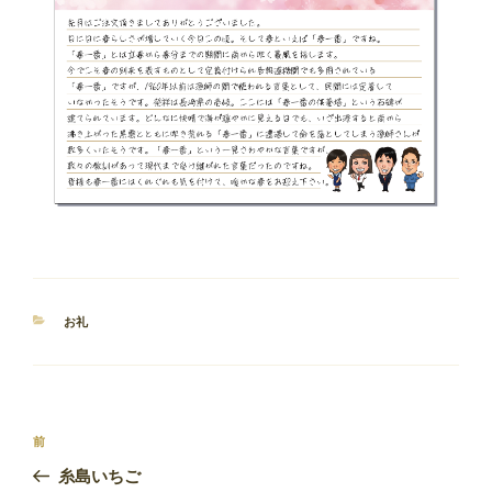
カ
お礼
テ
ゴ
リ
ー
投
前
前
稿
の
糸島いちご
ナ