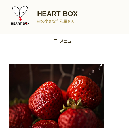
コ
ン
HEART BOX
テ
街の小さな印刷屋さん
ン
ツ
へ
メニュー
ス
キ
ッ
プ