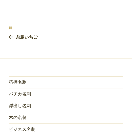
投
前
前
稿
の
糸島いちご
ナ
投
ビ
稿
ゲ
ー
シ
ョ
箔押名刺
ン
パチカ名刺
浮出し名刺
木の名刺
ビジネス名刺