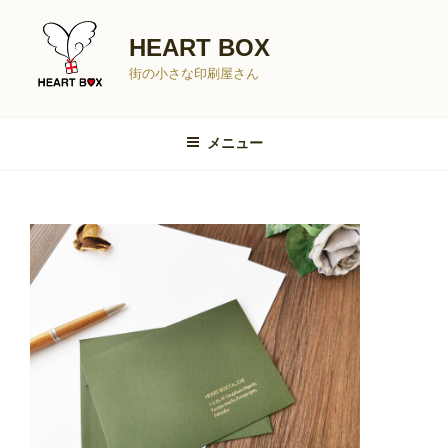
コ
ン
HEART BOX
テ
街の小さな印刷屋さん
ン
ツ
へ
メニュー
ス
キ
ッ
プ