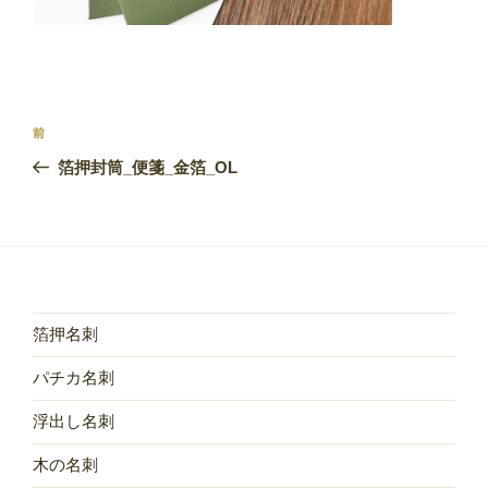
投
前
前
稿
の
箔押封筒_便箋_金箔_OL
ナ
投
ビ
稿
ゲ
ー
シ
ョ
箔押名刺
ン
パチカ名刺
浮出し名刺
木の名刺