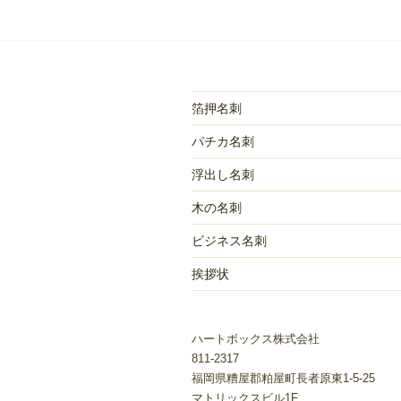
ゲ
ー
シ
箔押名刺
ョ
パチカ名刺
ン
浮出し名刺
木の名刺
ビジネス名刺
挨拶状
ハートボックス株式会社
811-2317
福岡県糟屋郡粕屋町長者原東1-5-25
マトリックスビル1F