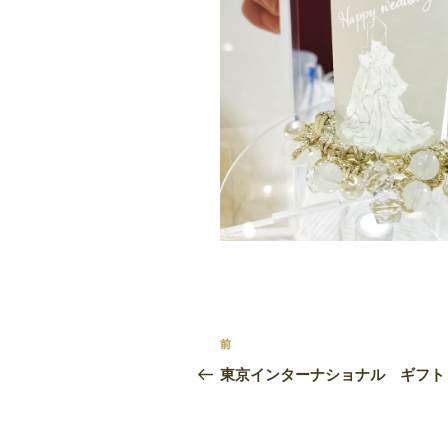
投
前
前
稿
の
東京インターナショナル ギフト
投
ナ
稿
ビ