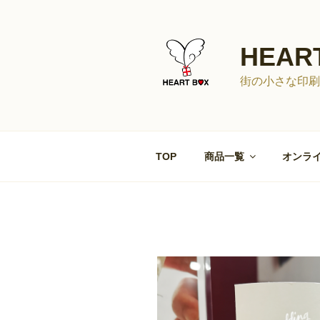
コ
ン
テ
HEAR
ン
ツ
街の小さな印刷
へ
ス
キ
ッ
TOP
商品一覧
オンライ
プ