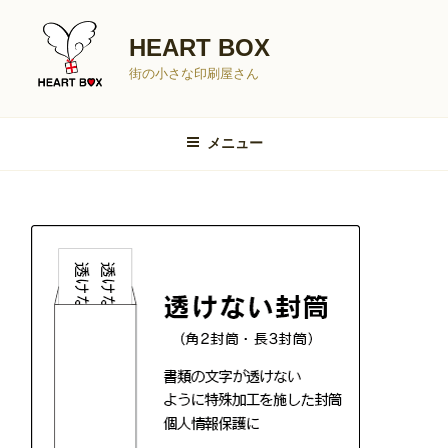
コ
ン
HEART BOX
テ
街の小さな印刷屋さん
ン
ツ
へ
メニュー
ス
キ
ッ
プ