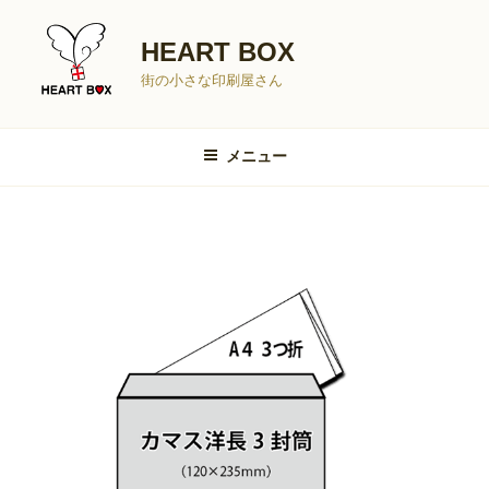
コ
ン
HEART BOX
テ
街の小さな印刷屋さん
ン
ツ
へ
メニュー
ス
キ
ッ
プ