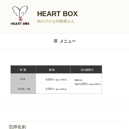
コ
ン
HEART BOX
テ
街の小さな印刷屋さん
ン
ツ
へ
メニュー
ス
キ
ッ
プ
箔押名刺