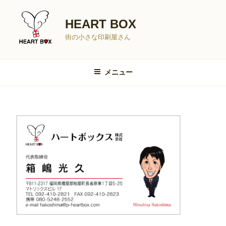
コ
ン
HEART BOX
テ
街の小さな印刷屋さん
ン
ツ
へ
メニュー
ス
キ
ッ
プ