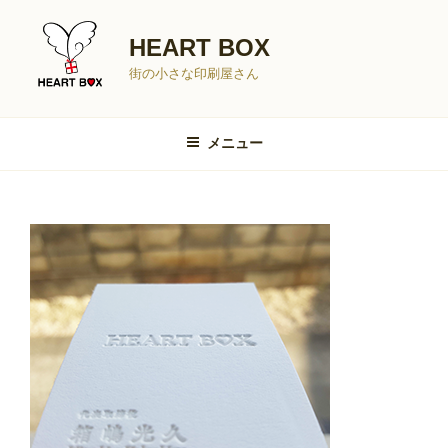
コ
ン
HEART BOX
テ
街の小さな印刷屋さん
ン
ツ
へ
メニュー
ス
キ
ッ
プ