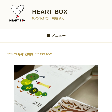
コ
ン
HEART BOX
テ
街の小さな印刷屋さん
ン
ツ
へ
メニュー
ス
キ
ッ
投
2024年9月6日
投稿者:
HEART BOX
プ
稿
日: