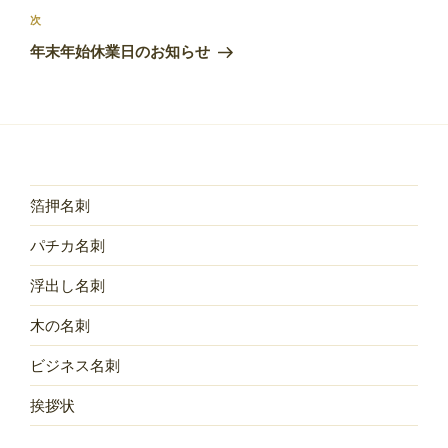
ビ
稿
次
次
ゲ
の
年末年始休業日のお知らせ
投
ー
稿
シ
ョ
ン
箔押名刺
パチカ名刺
浮出し名刺
木の名刺
ビジネス名刺
挨拶状