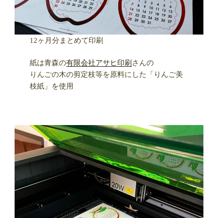
12ヶ月分まとめて印刷
紙は青森の
有限会社アサヒ印刷
さんの
りんごの木の剪定枝等を原料にした「りんご美
枝紙」を使用