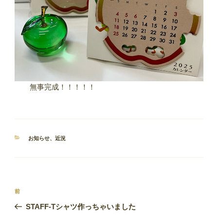
無事完成！！！！！
カ
お知らせ
、
近況
テ
ゴ
リ
ー
投
前
前
稿
の
STAFF-Tシャツ作っちゃいました
ナ
投